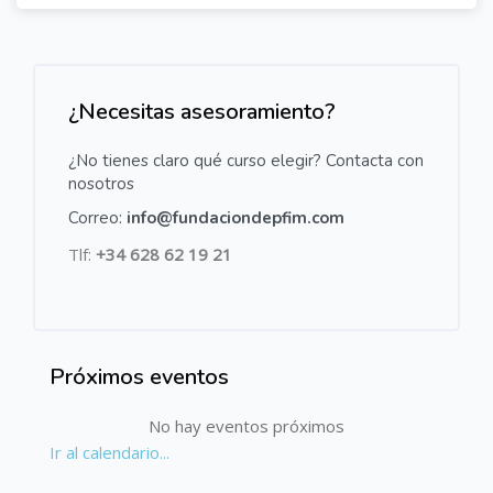
Salta [Cocoon] Custom HTML
¿Necesitas asesoramiento?
¿No tienes claro qué curso elegir? Contacta con
nosotros
Correo:
info@fundaciondepfim.com
Tlf:
+34 628 62 19 21
Próximos eventos
Salta Próximos eventos
No hay eventos próximos
Ir al calendario...