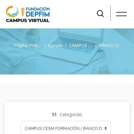
Página Principal
Cursos
CAMPUS CESM FORMACIÓN
BANCO DE EXÁMENES POR ESPECIALIDADES GRATUITO PARA AFILIADOS A CESM
Salta al contenido principal
51
Categorías