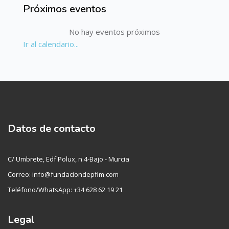
Próximos eventos
Salta Próximos eventos
No hay eventos próximos
Ir al calendario...
Datos de contacto
C/ Umbrete, Edf Polux, n.4-Bajo - Murcia
Correo: info@fundaciondepfim.com
Teléfono/WhatsApp: +34 628 62 19 21
Legal