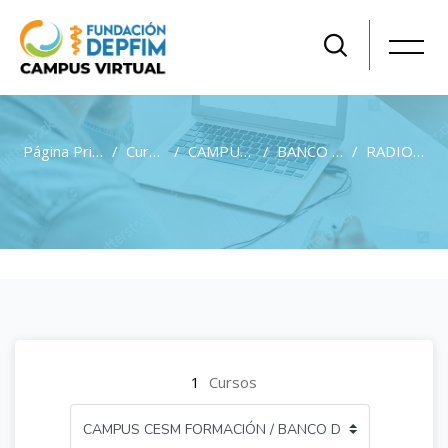
Página Principal
Cursos
CAMPUS CESM FORMACIÓN
BANCO DE EXÁMENES POR ESPECIALIDADES GRATUITO PARA AFILIADOS A CESM
RADIODIAGNÓSTICO
Salta al contenido principal
1
Cursos