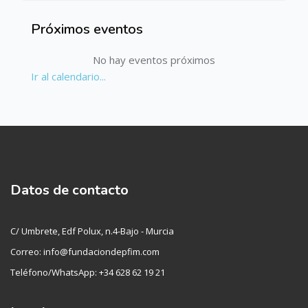
Próximos eventos
Salta Próximos eventos
No hay eventos próximos
Ir al calendario...
Datos de contacto
C/ Umbrete, Edf Polux, n.4-Bajo - Murcia
Correo: info@fundaciondepfim.com
Teléfono/WhatsApp: +34 628 62 19 21