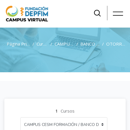
Página Principal
Cursos
CAMPUS CESM FORMACIÓN
BANCO DE EXÁMENES POR ESPECIALIDADES GRATUITO PARA AFILIADOS A CESM
OTORRINOLARINGOLOGÍA
Salta al contenido principal
1
Cursos