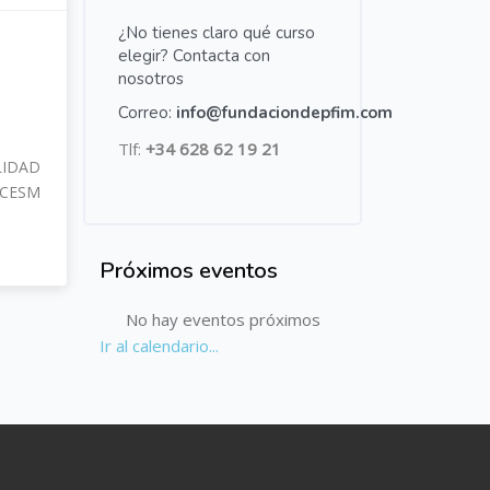
¿No tienes claro qué curso
elegir? Contacta con
S
nosotros
Correo:
info@fundaciondepfim.com
Tlf:
+34 628 62 19 21
LIDAD
 CESM
Próximos eventos
Salta Próximos eventos
No hay eventos próximos
Ir al calendario...