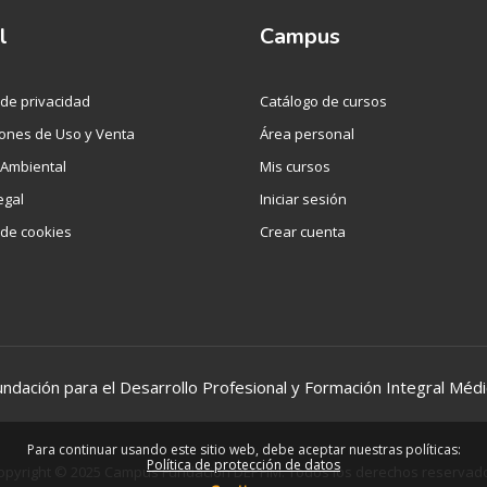
l
Campus
a de privacidad
Catálogo de cursos
ones de Uso y Venta
Área personal
a Ambiental
Mis cursos
egal
Iniciar sesión
a de cookies
Crear cuenta
undación para el Desarrollo Profesional y Formación Integral Médi
Para continuar usando este sitio web, debe aceptar nuestras políticas:
Política de protección de datos
opyright © 2025 Campus Fundación DEPFIM. Todos los derechos reservad