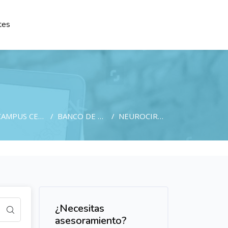
tes
AMPUS CESM FORMACIÓN
BANCO DE EXÁMENES POR ESPECIALIDADES GRATUITO PARA AFILIADOS A CESM
NEUROCIRUGÍA
Salta [Cocoon] Custom HTML
¿Necesitas
asesoramiento?