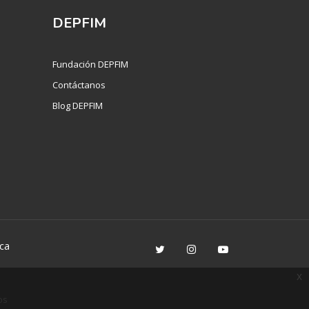
DEPFIM
Fundación DEPFIM
Contáctanos
Blog DEPFIM
ca
x
os