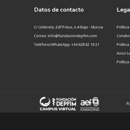
Datos de contacto
Lega
C/ Umbrete, Edf Polux, n.4-Bajo - Murcia
Polític
Correo: info@fundaciondepfim.com
Condici
Teléfono/WhatsApp: +34 628 62 19 21
Polític
Aviso L
Polític
F
C