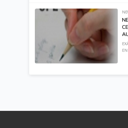
NE
NE
C
A
EX
EN