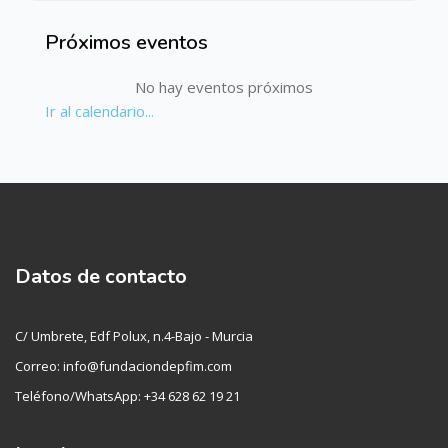
Próximos eventos
Salta Próximos eventos
No hay eventos próximos
Ir al calendario...
Datos de contacto
C/ Umbrete, Edf Polux, n.4-Bajo - Murcia
Correo: info@fundaciondepfim.com
Teléfono/WhatsApp: +34 628 62 19 21